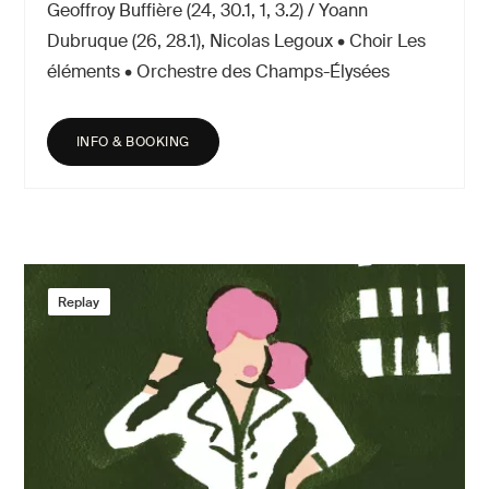
Geoffroy Buffière (24, 30.1, 1, 3.2) / Yoann
Dubruque (26, 28.1), Nicolas Legoux • Choir Les
éléments • Orchestre des Champs-Élysées
INFO & BOOKING
Replay