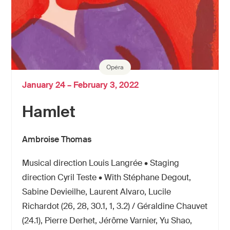
Opéra
January 24 – February 3, 2022
Hamlet
Ambroise Thomas
Musical direction Louis Langrée • Staging
direction Cyril Teste • With Stéphane Degout,
Sabine Devieilhe, Laurent Alvaro, Lucile
Richardot (26, 28, 30.1, 1, 3.2) / Géraldine Chauvet
(24.1), Pierre Derhet, Jérôme Varnier, Yu Shao,