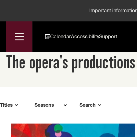
Important information
Calendar
Accessibility
Support
Accueil
The Opera's Productions Library
The opera's productions
Titles
Search