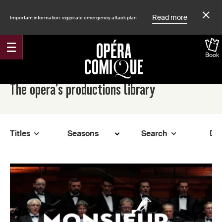
Read more
Important information: vigipirate emergency attack plan
Book
Accueil
The opera's productions library
Titles
Search