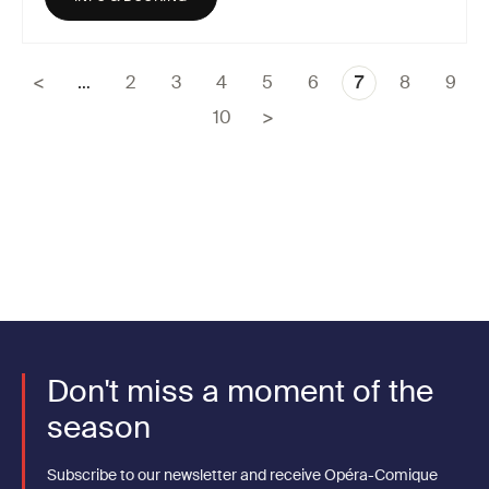
…
Page
2
Page
3
Page
4
Page
5
Page
6
Current
7
Page
8
Page
9
Pagination
page
Page
10
Don't miss a moment of the
season
Subscribe to our newsletter and receive Opéra-Comique