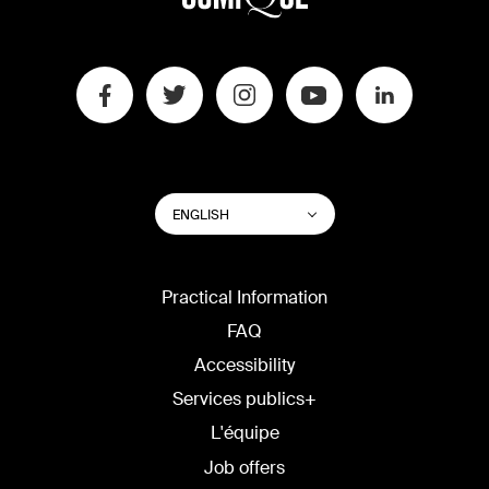
SWITCH
List additional actions
ENGLISH
WEBSITE
LANGUAGE
Practical Information
FAQ
Accessibility
Services publics+
L'équipe
Job offers