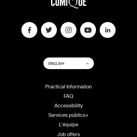
SWITCH
List additional actions
ENGLISH
WEBSITE
LANGUAGE
Practical Information
FAQ
Accessibility
Services publics+
L'équipe
Job offers