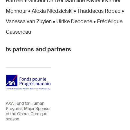
Barrère • Vincent Darré • Mathilde Favier • Kamel
Mennour • Alexia Niedzielski • Thaddaeus Ropac •
Vanessa van Zuylen • Ulrike Decoene • Frédérique
Cassereau
ts patrons and partners
AXA Fund for Human
Progress, Major Sponsor
of the Opéra-Comique
season