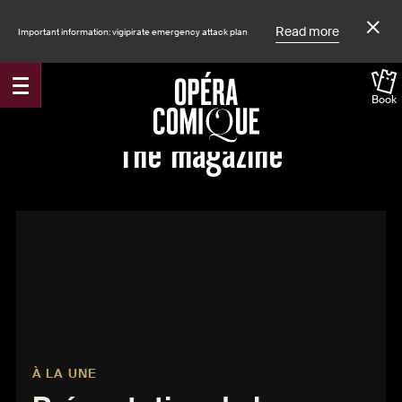
Read more
Important information: vigipirate emergency attack plan
Book
The magazine
À LA UNE