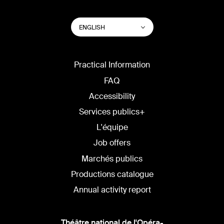
SWITCH
List additional actions
ENGLISH
WEBSITE
LANGUAGE
Practical Information
FAQ
Accessibility
Services publics+
L'équipe
Job offers
Marchés publics
Productions catalogue
Annual activity report
Théâtre national de l'Opéra-