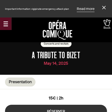
Read more
Important information: vigipirate emergency attack plan
Book
Accueil
Shows
Concerts and recitals
A TRIBUTE TO BIZET
May 14, 2025
Presentation
15€ | 2h
RÉSERVER