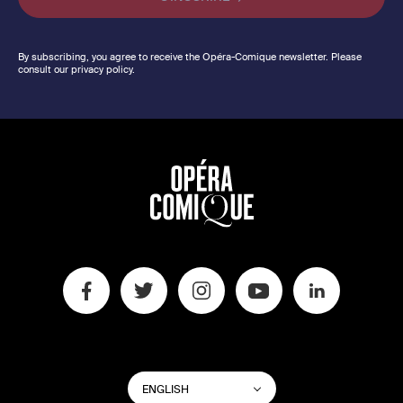
By subscribing, you agree to receive the Opéra-Comique newsletter. Please
consult our privacy policy.
SWITCH
List additional actions
ENGLISH
WEBSITE