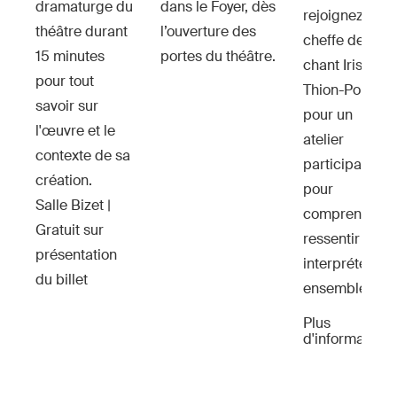
dramaturge du
dans le Foyer, dès
rejoignez la
théâtre durant
l’ouverture des
cheffe de
15 minutes
portes du théâtre.
chant Iris
pour tout
Thion-Poncet
savoir sur
pour un
l'œuvre et le
atelier
contexte de sa
participatif
création.
pour
Salle Bizet |
comprendre,
Gratuit sur
ressentir et
présentation
interpréter
du billet
ensemble !
Plus
d'informations