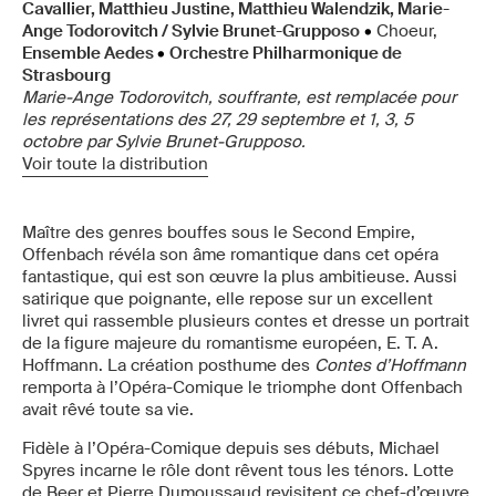
Cavallier, Matthieu Justine, Matthieu Walendzik, Marie-
Ange Todorovitch / Sylvie Brunet-Grupposo
•
Choeur,
Ensemble Aedes
•
Orchestre Philharmonique de
Strasbourg
Marie-Ange Todorovitch
, souffrante, est remplacée pour
les représentations des 27, 29 septembre et 1, 3, 5
octobre par Sylvie
Brunet-Grupposo.
Voir toute la distribution
Maître des genres bouffes sous le Second Empire,
Offenbach révéla son âme romantique dans cet opéra
fantastique, qui est son œuvre la plus ambitieuse. Aussi
satirique que poignante, elle repose sur un excellent
livret qui rassemble plusieurs contes et dresse un portrait
de la figure majeure du romantisme européen, E. T. A.
Hoffmann. La création posthume des
Contes d’Hoffmann
remporta à l’Opéra-Comique le triomphe dont Offenbach
avait rêvé toute sa vie.
Fidèle à l’Opéra-Comique depuis ses débuts, Michael
Spyres incarne le rôle dont rêvent tous les ténors. Lotte
de Beer et Pierre Dumoussaud revisitent ce chef-d’œuvre