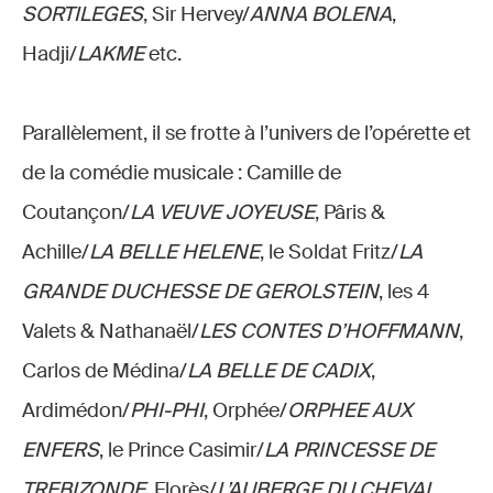
SORTILEGES
, Sir Hervey/
ANNA BOLENA
,
Hadji/
LAKME
etc.
Parallèlement, il se frotte à l’univers de l’opérette et
de la comédie musicale : Camille de
Coutançon/
LA VEUVE JOYEUSE
, Pâris &
Achille/
LA BELLE HELENE
, le Soldat Fritz/
LA
GRANDE DUCHESSE DE GEROLSTEIN
, les 4
Valets & Nathanaël/
LES CONTES D’HOFFMANN
,
Carlos de Médina/
LA BELLE DE CADIX
,
Ardimédon/
PHI-PHI
, Orphée/
ORPHEE AUX
ENFERS
, le Prince Casimir/
LA PRINCESSE DE
TREBIZONDE
, Florès/
L’AUBERGE DU CHEVAL