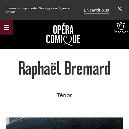
Information importante : Plan Vigipirate Urgence
En savoir plus
Attentat
Réserver
Accueil
Raphaël Bremard
Ténor