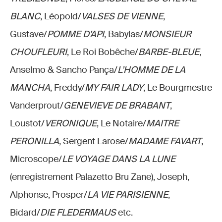
BLANC
, Léopold/
VALSES DE VIENNE
,
Gustave/
POMME D’API
, Babylas/
MONSIEUR
CHOUFLEURI
, Le Roi Bobêche/
BARBE-BLEUE
,
Anselmo & Sancho Pança/
L’HOMME DE LA
MANCHA
, Freddy/
MY FAIR LADY
, Le Bourgmestre
Vanderprout/
GENEVIEVE DE BRABANT
,
Loustot/
VERONIQUE
, Le Notaire/
MAITRE
PERONILLA
, Sergent Larose/
MADAME FAVART
,
Microscope/
LE VOYAGE DANS LA LUNE
(enregistrement Palazetto Bru Zane), Joseph,
Alphonse, Prosper/
LA VIE PARISIENNE
,
Bidard/
DIE FLEDERMAUS
etc.