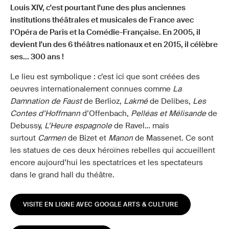
Louis XIV, c'est pourtant l'une des plus anciennes
institutions théâtrales et musicales de France avec
l’Opéra de Paris et la Comédie-Française. En 2005, il
devient l'un des 6 théâtres nationaux et en 2015, il célèbre
ses... 300 ans !
Le lieu est symbolique : c’est ici que sont créées des
oeuvres internationalement connues comme
La
Damnation de Faust
de Berlioz,
Lakmé
de Delibes,
Les
Contes d’Hoffmann
d’Offenbach,
Pelléas et Mélisande
de
Debussy,
L’Heure espagnole
de Ravel… mais
surtout
Carmen
de Bizet et
Manon
de Massenet. Ce sont
les statues de ces deux héroïnes rebelles qui accueillent
encore aujourd’hui les spectatrices et les spectateurs
dans le grand hall du théâtre.
VISITE EN LIGNE AVEC GOOGLE ARTS & CULTURE