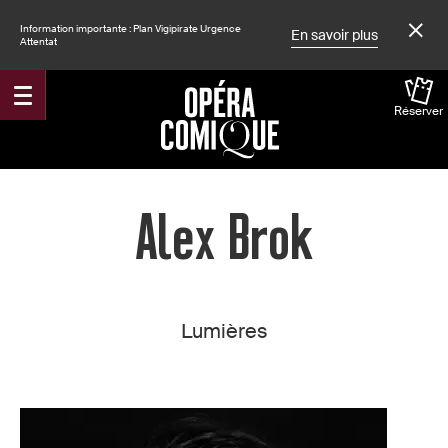
Information importante : Plan Vigipirate Urgence
En savoir plus
Attentat
Réserver
Accueil
Alex Brok
Lumières