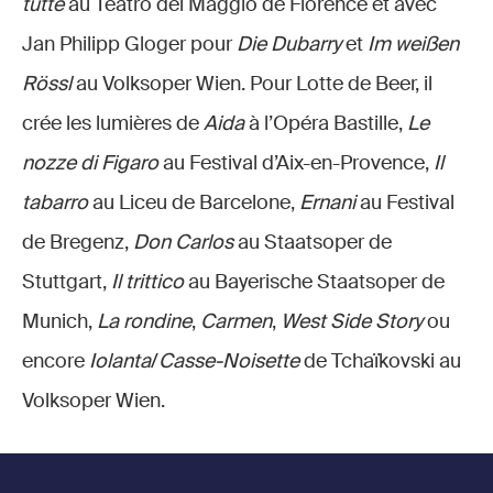
tutte
au Teatro del Maggio de Florence et avec
Jan Philipp Gloger pour
Die Dubarry
et
Im weißen
Rössl
au Volksoper Wien. Pour Lotte de Beer, il
crée les lumières de
Aida
à l’Opéra Bastille,
Le
nozze di Figaro
au Festival d’Aix-en-Provence,
Il
tabarro
au Liceu de Barcelone,
Ernani
au Festival
de Bregenz,
Don Carlos
au Staatsoper de
Stuttgart,
Il trittico
au Bayerische Staatsoper de
Munich,
La rondine
,
Carmen
,
West Side Story
ou
encore
Iolanta
/
Casse-Noisette
de Tchaïkovski au
Volksoper Wien.