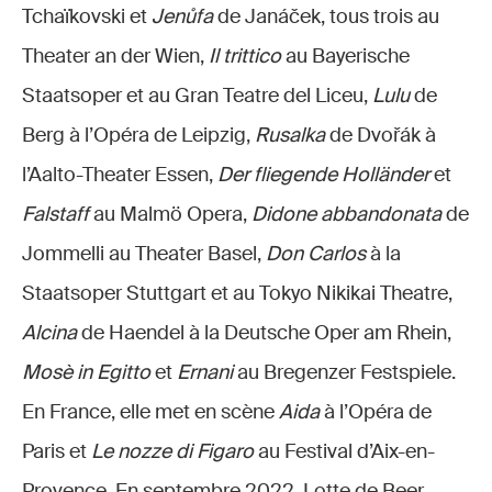
Tchaïkovski et
Jenůfa
de Janáček, tous trois au
Theater an der Wien,
Il trittico
au Bayerische
Staatsoper et au Gran Teatre del Liceu,
Lulu
de
Berg à l’Opéra de Leipzig,
Rusalka
de Dvořák à
l’Aalto-Theater Essen,
Der fliegende Holländer
et
Falstaff
au Malmö Opera,
Didone abbandonata
de
Jommelli au Theater Basel,
Don Carlos
à la
Staatsoper Stuttgart et au Tokyo Nikikai Theatre,
Alcina
de Haendel à la Deutsche Oper am Rhein,
Mosè in Egitto
et
Ernani
au Bregenzer Festspiele.
En France, elle met en scène
Aida
à l’Opéra de
Paris et
Le nozze di Figaro
au Festival d’Aix-en-
Provence. En septembre 2022, Lotte de Beer