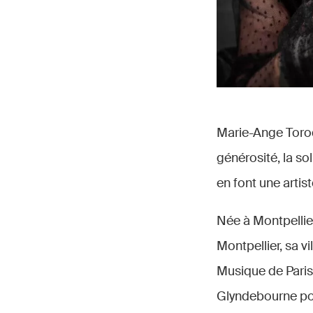
Marie-Ange Torodo
générosité, la s
en font une artis
Née à Montpellier
Montpellier, sa v
Musique de Paris e
Glyndebourne po