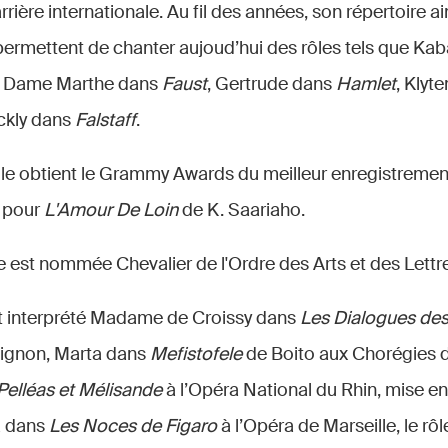
ère internationale. Au fil des années, son répertoire ai
i permettent de chanter aujoud’hui des rôles tels que Ka
, Dame Marthe dans
Faust
, Gertrude dans
Hamlet
, Klyt
ickly dans
Falstaff
.
 elle obtient le Grammy Awards du meilleur enregistreme
 pour
L'Amour De Loin
de K. Saariaho.
lle est nommée Chevalier de l'Ordre des Arts et des Lettr
t interprété Madame de Croissy dans
Les Dialogues des
vignon, Marta dans
Mefistofele
de Boito aux Chorégies 
Pelléas et Mélisande
à l’Opéra National du Rhin, mise en
a dans
Les Noces de Figaro
à l’Opéra de Marseille, le rôl