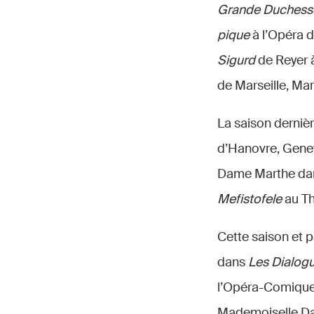
Grande Duchess
pique
à l’Opéra d
Sigurd
de Reyer à
de Marseille, Ma
La saison derniè
d’Hanovre, Gene
Dame Marthe d
Mefistofele
au Th
Cette saison et 
dans
Les Dialog
l’Opéra-Comique
Mademoiselle Da