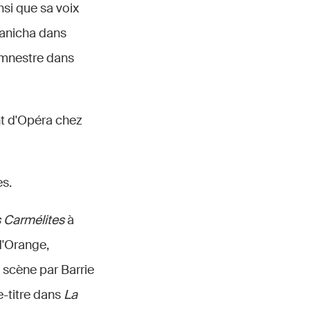
nsi que sa voix
banicha dans
emnestre dans
nt d'Opéra chez
es.
 Carmélites
à
d'Orange,
 scène par Barrie
e-titre dans
La