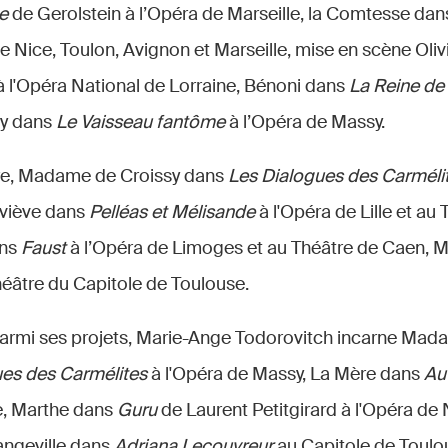
e
de Gerolstein à l’Opéra de Marseille, la Comtesse da
e Nice, Toulon, Avignon et Marseille, mise en scène Oliv
 l'Opéra National de Lorraine, Bénoni dans
La Reine de
ry dans
Le Vaisseau fantôme
à l’Opéra de Massy.
re, Madame de Croissy dans
Les Dialogues des Carméli
viève dans
Pelléas et Mélisande
à l'Opéra de Lille et au
ans
Faust
à l’Opéra de Limoges et au Théâtre de Caen, 
éâtre du Capitole de Toulouse.
parmi ses projets, Marie-Ange Todorovitch incarne Mad
ues des Carmélites
à l'Opéra de Massy, La Mère dans
Au 
, Marthe dans
Guru
de Laurent Petitgirard à l'Opéra de 
ngeville dans
Adriana Lecouvreur
au Capitole de Toulo