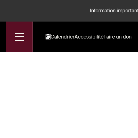
Information important
Calendrier
Accessibilité
Faire un don
Accueil
Marie-Ange Todorovitch