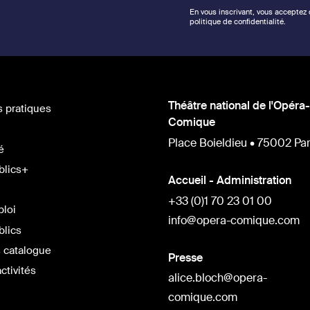
En vous inscrivant, vous acceptez
politique de confidentialité.
Théâtre national de l'Opéra-
s pratiques
Comique
Place Boieldieu • 75002 Par
é
blics+
Accueil - Administration
+33 (0)1 70 23 01 00
ploi
info@opera-comique.com
blics
 catalogue
Presse
ctivités
alice.bloch@opera-
comique.com