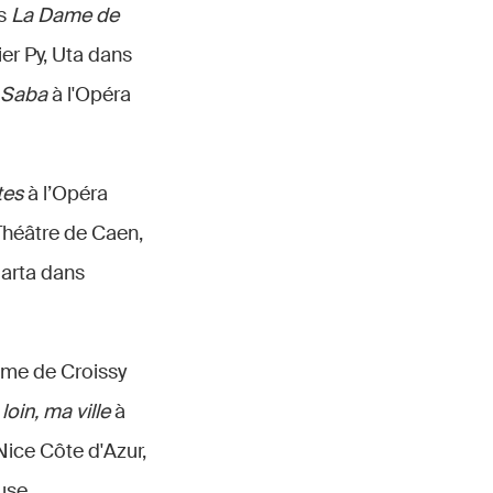
ns
La Dame de
ier Py, Uta dans
 Saba
à l'Opéra
tes
à l’Opéra
 Théâtre de Caen,
Marta dans
ame de Croissy
loin, ma ville
à
Nice Côte d'Azur,
use.