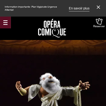
Information importante : Plan Vigipirate Urgence
En savoir plus
Attentat
Réserver
Accueil
Spectacles