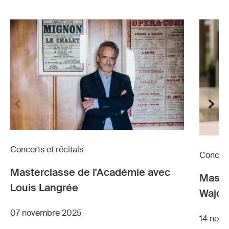
Concerts et récitals
Concerts
Masterclasse de l'Académie avec
Maste
Louis Langrée
Wajdi
07 novembre 2025
14 nov