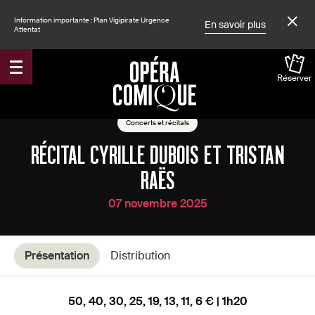
Information importante : Plan Vigipirate Urgence
En savoir plus
Attentat
Réserver
Accueil
Spectacles
Concerts et récitals
RÉCITAL CYRILLE DUBOIS ET TRISTAN
RAËS
07 novembre 2025
Présentation
Distribution
50, 40, 30, 25, 19, 13, 11, 6 € | 1h20