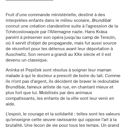
Fruit d’une commande ministérielle, destiné à des
interprètes enfants dans le milieu scolaire,
Brundibár
connut une création clandestine suite à l’agression de la
Tchécoslovaquie par l’Allemagne nazie. Hans Krása
parvint à préserver son opéra jusqu’au camp de Terezín,
où il servit d’objet de propagande, mais fut aussi source
de réconfort pour les détenus avant leur déportation à
Auschwitz. Son renom a grandi au XXe siècle et il est
devenu un classique.
Aninka et Pepiček sont résolus à soigner leur maman
malade à qui le docteur a prescrit de boire du lait. Comme
ils n’ont pas d’argent, ils décident de braver le redoutable
Brundibár, fameux artiste de rue, en chantant mieux et
plus fort que lui. Mobilisés par des animaux
compatissants, les enfants de la ville vont leur venir en
aide.
L’espoir, le courage et la solidarité : telles sont les valeurs
qu’enseigne cette œuvre ravissante qui oppose l’art à la
brutalité. Une leçon de vie pour tous les temps. Un grand