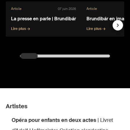
Article
Article
07 juin 2026
La presse en parle | Brundibár
Brundibár en image
Lire plus →
Lire plus →
Artistes
Opéra pour enfants en deux actes
| Livret