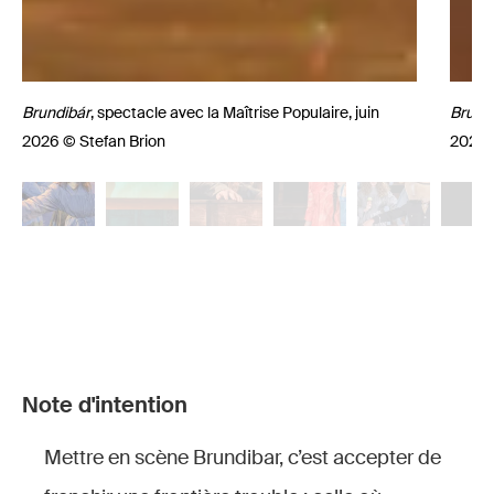
Brundibár
, spectacle avec la Maîtrise Populaire, juin
Brund
2026 © Stefan Brion
2026 
Note d'intention
Brundibár
,
Brund
Brundibár
,
Brundibár
,
Brundibár
,
Brundibár
,
Mettre en scène Brundibar, c’est accepter de
spectacle
specta
spectacle
spectacle
spectacle
spectacle
avec la
avec l