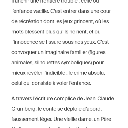
avec la
avec la
avec la
avec la
franchir une frontière trouble : celle où
Maîtrise
Maîtri
Maîtrise
Maîtrise
Maîtrise
Maîtrise
l’enfance vacille. C’est entrer dans une cour
Populaire,
Popula
Populaire,
Populaire,
Populaire,
Populaire,
de récréation dont les jeux grincent, où les
juin
juin
juin
juin
juin
juin
mots blessent plus qu’ils ne rient, et où
2026 ©
2026 
2026 ©
2026 ©
2026 ©
2026 ©
l’innocence se fissure sous nos yeux. C’est
Stefan
Stefan
Stefan
Stefan
Stefan
Stefan
Brion
Brion
Brion
Brion
Brion
Brion
convoquer un imaginaire familier (figures
animales, silhouettes symboliques) pour
mieux révéler l’indicible : le crime absolu,
celui qui consiste à voler l’enfance.
À travers l’écriture complice de Jean-Claude
Grumberg, le conte se déploie d’abord,
faussement léger. Une vieille dame, un Père