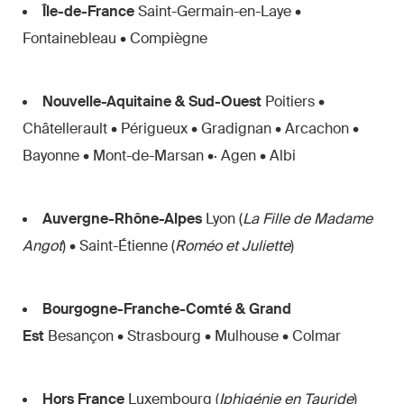
Île-de-France
Saint-Germain-en-Laye •
Fontainebleau • Compiègne
Nouvelle-Aquitaine & Sud-Ouest
Poitiers •
Châtellerault • Périgueux • Gradignan • Arcachon •
Bayonne • Mont-de-Marsan •· Agen • Albi
Auvergne-Rhône-Alpes
Lyon (
La Fille de Madame
Angot
) • Saint-Étienne (
Roméo et Juliette
)
Bourgogne-Franche-Comté & Grand
Est
Besançon • Strasbourg • Mulhouse • Colmar
Hors France
Luxembourg (
Iphigénie en Tauride
)