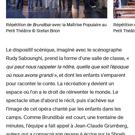
Répétition de
Brundibár
avec la Maîtrise Populaire au
Répétition
Petit Théâtre © Stefan Brion
Petit Théât
Le dispositif scénique, imaginé avec le scénographe
Rudy Sabounghi, prend la forme d'une salle de classe, «
qui peut nous rappeler la nôtre, quelle que soit l'époque
où nous avons grandi
», et dont les enfants s'emparent
pour raconter le conte. La récréation y devient un
espace où l'on a le droit de réinventer le monde. Le
spectacle situe d'abord le récit, puis s'achève sur
l'image de cet opéra chanté par les enfants dans les
camps. Comme Brundibár est court, une trentaine de
minutes, l'équipe a fait appel à Jean-Claude Grumberg,
auteur qui a consacré son œuvre à écrire sur la Shoah