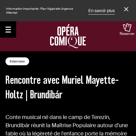
Information importante : Plan Vigipirate Urgence
En savoir plus
Attentat
Réserver
Accueil
Le Magazine
Interview
Rencontre avec Muriel Mayette-
Holtz | Brundibár
Conte musical né dans le camp de Terezín,
Brundibár réunit la Maîtrise Populaire autour d'une
fable où la légèreté de l'enfance porte la mémoire