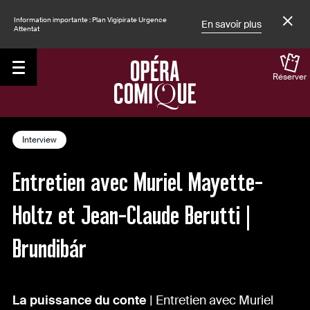
Information importante : Plan Vigipirate Urgence
En savoir plus
Attentat
Réserver
Accueil
Le Magazine
Interview
Entretien avec Muriel Mayette-
Holtz et Jean-Claude Berutti |
Brundibár
La puissance du conte
| Entretien avec Muriel