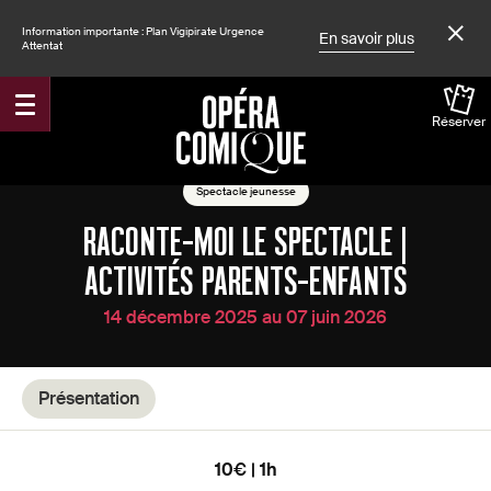
Information importante : Plan Vigipirate Urgence
En savoir plus
Attentat
Réserver
Accueil
Spectacles
Spectacle jeunesse
RACONTE-MOI LE SPECTACLE |
ACTIVITÉS PARENTS-ENFANTS
14 décembre 2025 au 07 juin 2026
Présentation
10€ | 1h