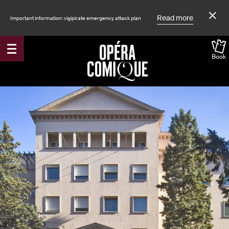
Read more
Important information: vigipirate emergency attack plan
Book
Accueil
Shows