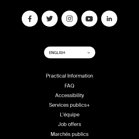
SWITCH
List additional actions
ENGLISH
WEBSITE
LANGUAGE
Practical Information
FAQ
Accessibility
Services publics+
L'équipe
Job offers
Marchés publics