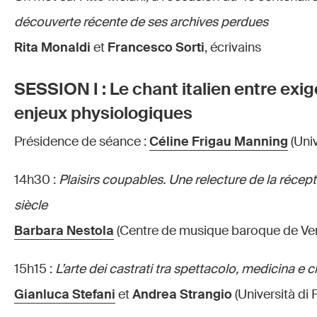
découverte récente de ses archives perdues
Rita Monaldi
et
Francesco Sorti
, écrivains
SESSION I : Le chant italien entre exi
enjeux physiologiques
Présidence de séance :
Céline Frigau Manning
(Univ
14h30 :
Plaisirs coupables. Une relecture de la récep
siècle
Barbara Nestola
(Centre de musique baroque de Ve
15h15 :
L’arte dei castrati tra spettacolo, medicina e c
Gianluca Stefani
et
Andrea Strangio
(Università di 