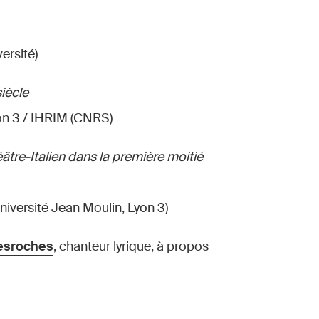
ersité)
iècle
yon 3 / IHRIM (CNRS)
âtre-Italien dans la première moitié
versité Jean Moulin, Lyon 3)
esroches
, chanteur lyrique, à propos