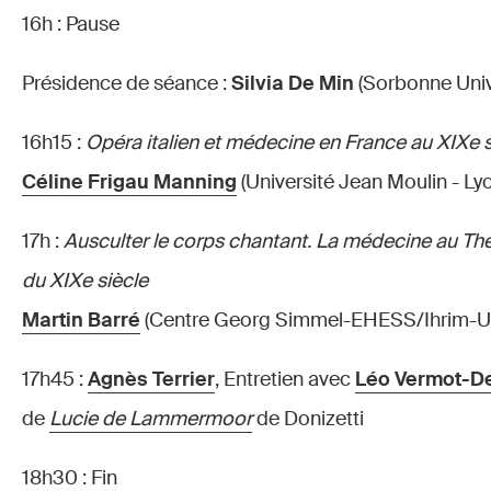
16h : Pause
Présidence de séance :
Silvia De Min
(Sorbonne Univ
16h15 :
Opéra italien et médecine en France au XIXe s
Céline Frigau Manning
(Université Jean Moulin - L
17h :
Ausculter le corps chantant. La médecine au Thé
du XIXe siècle
Martin Barré
(Centre Georg Simmel-EHESS/Ihrim-Uni
17h45 :
Agnès Terrier
, Entretien avec
Léo Vermot-D
de
Lucie de Lammermoor
de Donizetti
18h30 : Fin