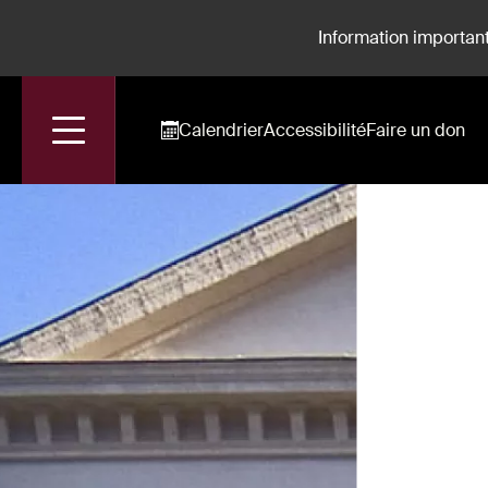
Information important
Calendrier
Accessibilité
Faire un don
Accueil
Spectacles
Les Journées Italiennes de L’Opéra-Comiqu