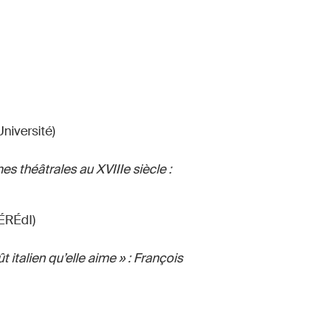
niversité)
ènes théâtrales au XVIIIe siècle :
ÉRÉdI)
ût italien qu’elle aime » : François