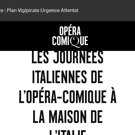
e : Plan Vigipirate Urgence Attentat
e À La Maison de L'Italie
Colloques
LES JOURNÉES
ITALIENNES DE
L’OPÉRA-COMIQUE À
LA MAISON DE