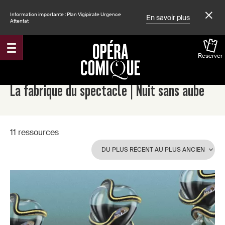
Information importante : Plan Vigipirate Urgence
En savoir plus
Attentat
Réserver
Accueil
Spectacles
La fabrique du spectacle | Nuit sans aube
11 ressources