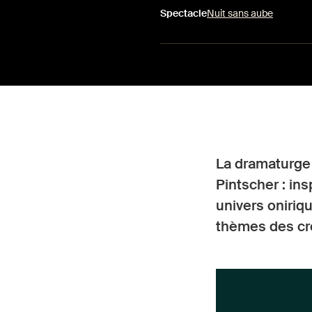
Spectacle
Nuit sans aube
La dramaturge 
Pintscher : in
univers oniriqu
thèmes des croy