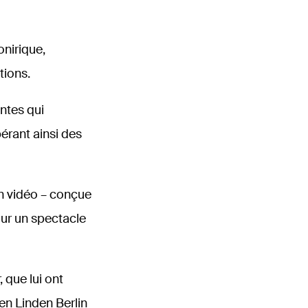
n
nirique,
tions.
ntes qui
érant ainsi des
en vidéo – conçue
our un spectacle
 que lui ont
n Linden Berlin