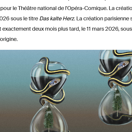
Clara
pour le Théâtre national de l'Opéra-Comique. La créatio
 2026 sous le titre
Das kalte Herz
. La création parisienne 
Azaël
Anubis
t exactement deux mois plus tard, le 11 mars 2026, sous l
Livre des morts
’origine.
Nuit sans aube
Carmen
Pelléas et Mélisande
C
311 ans