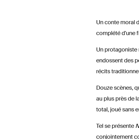
Orchestre Philh
L’Aub
1827
Le 
Un conte moral d
1971
complété d'une fi
Un protagoniste 
Ensembl
endossent des pe
récits traditionn
Douze scènes, qu
au plus près de l
total, joué sans e
Tel se présente
N
1932
Paul Verhoeven
conjointement c