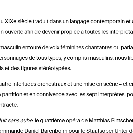
armonique de Radio France
Staatskapelle Berli
erge du Spessart
Wilhelm Hauff
Cœur froid
Le Cœur de pierre
u XIXe siècle traduit dans un langage contemporain et o
1885 à 1988
n ouverte afin de devenir propice à toutes les interpréta
Donaueschingen
masculin entouré de voix féminines chantantes ou parla
New York
e intercontemporain
rsonnages de tous types, y compris masculins, nous lib
Daniel Arkadij Gerzenberg
els et des figures stéréotypées.
atre interludes orchestraux et une mise en scène – et 
Peter
a partition et en connivence avec les sept interprètes, p
ntracte.
uit sans aube
, le quatrième opéra de Matthias Pintscher,
Walter Benjamin
1950
ommandé Daniel Barenboim pour le Staatsoper Unter de