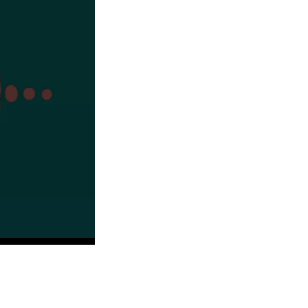
Daniel
 l’Opéra-Comique
l Arkadij