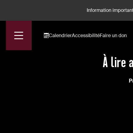
Information important
Calendrier
Accessibilité
Faire un don
Accueil
Actualités
À Lire Avant Le Spectacle | Nuit Sans Aube
À lire 
P