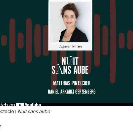
Matthias Pintscher
nstant drama
Unter den Linden Berlin
Louis Langrée
Théâtre national de
11 janvier 2026
Das kalte Herz
11 mars 2026
Danie
ectacle |
Nuit sans aube
James Darrah Black
e
arina Bradić