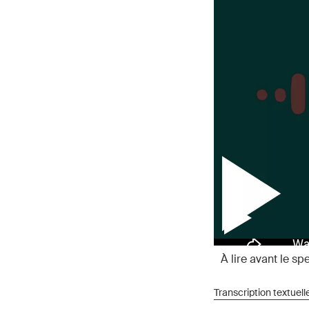
Contexte
Agnès Terrier
Transcription textuelle
L’I
Nuit sans aube
Barenboim
Staatsoper 
Nuit sans aube
Gerzenberg
À lire avant le sp
Transcription textuell
Kat