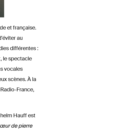
de et française.
'éviter au
es différentes :
, le spectacle
ns vocales
eux scènes. À la
 Radio-France,
ilhelm Hauff est
œur de pierre