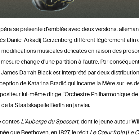
 l’opéra se présente d'emblée avec deux versions, alleman
és Daniel Arkadij Gerzenberg diffèrent légèrement afin d
modifications musicales délicates en raison des prosodi
e mesure change d'une partition à l'autre. Par conséquent
 James Darrah Black est interprété par deux distributio
exception de Katarina Bradić qui incarne la Mère sur les d
positeur lui-même dirige l'Orchestre Philharmonique de
de la Staatskapelle Berlin en janvier.
de contes
L'Auberge du Spessart
, dont le jeune auteur W
ée que Beethoven, en 1827, le récit
Le Cœur froid
(
Le C