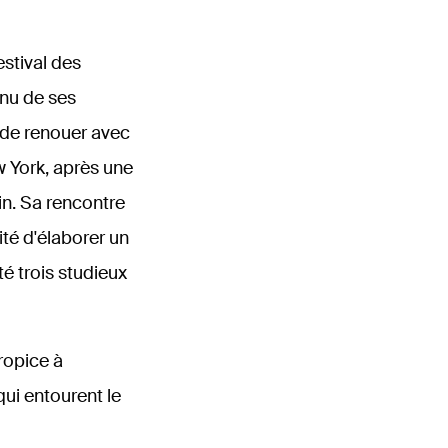
estival des
nu de ses
n de renouer avec
w York, après une
in. Sa rencontre
ité d'élaborer un
té trois studieux
ropice à
ui entourent le