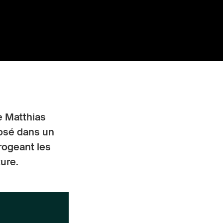
e Matthias
posé dans un
rrogeant les
ture.