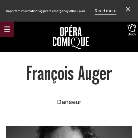
Read more
Important information: vigipirate emergency attack plan
Book
Accueil
François Auger
Danseur