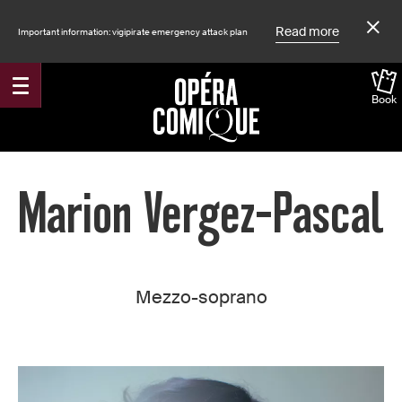
Read more
Important information: vigipirate emergency attack plan
Book
Accueil
Marion Vergez-Pascal
Mezzo-soprano