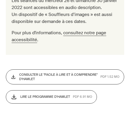
Les séances du mercredi 26 et dimanche 30 janvier
2022 sont accessibles en audio description.
Un dispositif de « Souffleurs d’images » est aussi
disponible sur demande à ces dates.
Pour plus d'informations,
consultez notre page
accessibilité
.
CONSULTER LE "FACILE À LIRE ET À COMPRENDRE"
PDF 1.52 MO
D'HAMLET
LIRE LE PROGRAMME D'HAMLET
PDF 6.91 MO