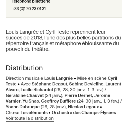
Téléphone billetterie
+33 (0)1 70 23 01 31
Louis Langrée et Cyril Teste reprennent leur
succès de 2018, l’une des plus belles partitions du
répertoire français et métaphore éblouissante du
pouvoir du théâtre.
Distribution
Direction musicale
Louis Langrée
•
Mise en scène
Cyril
Teste
•
Avec
Stéphane Degout, Sabine Devieilhe, Laurent
Alvaro, Lucile Richardot
(26, 28, 30 janv., 1, 3 fev.) /
Géraldine Chauvet
(24 janv.),
Pierre Derhet
,
Jérôme
Varnier
,
Yu Shao
,
Geoffroy Buffière
(24, 30 janv., 1, 3 fev.) /
Yoann Dubruque
(26,
28
janv.),
Nicolas Legoux
•
Chœur
Les éléments
•
Orchestre des Champs-Élysées
Voir toute la distribution