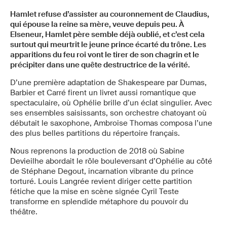
Hamlet refuse d’assister au couronnement de Claudius,
qui épouse la reine sa mère, veuve depuis peu. À
Elseneur, Hamlet père semble déjà oublié, et c’est cela
surtout qui meurtrit le jeune prince écarté du trône. Les
apparitions du feu roi vont le tirer de son chagrin et le
précipiter dans une quête destructrice de la vérité.
D’une première adaptation de Shakespeare par Dumas,
Barbier et Carré firent un livret aussi romantique que
spectaculaire, où Ophélie brille d’un éclat singulier. Avec
ses ensembles saisissants, son orchestre chatoyant où
débutait le saxophone, Ambroise Thomas composa l’une
des plus belles partitions du répertoire français.
Nous reprenons la production de 2018 où Sabine
Devieilhe abordait le rôle bouleversant d’Ophélie au côté
de Stéphane Degout, incarnation vibrante du prince
torturé. Louis Langrée revient diriger cette partition
fétiche que la mise en scène signée Cyril Teste
transforme en splendide métaphore du pouvoir du
théâtre.