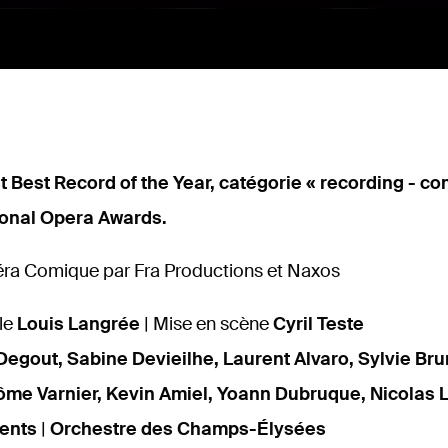
t Best Record of the Year, catégorie « recording - c
tional Opera Awards.
éra Comique par Fra Productions et Naxos
le
Louis Langrée
| Mise en scène
Cyril Teste
egout, Sabine Devieilhe, Laurent Alvaro, Sylvie Br
rôme Varnier, Kevin Amiel, Yoann Dubruque, Nicolas
ents
|
Orchestre des Champs-Élysées