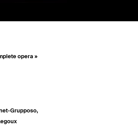
omplete opera »
unet-Grupposo,
 Legoux