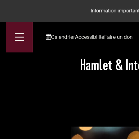
Information important
Calendrier
Accessibilité
Faire un don
Accueil
Actualités
Hamlet & International Opera Awards : Best Rec
Hamlet & Int