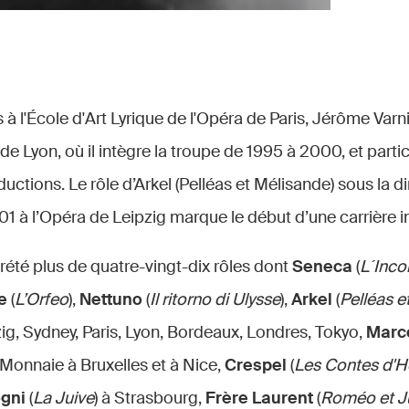
à l'École d'Art Lyrique de l'Opéra de Paris, Jérôme Varni
de Lyon, où il intègre la troupe de 1995 à 2000, et partic
tions. Le rôle d’Arkel (Pelléas et Mélisande) sous la d
1 à l’Opéra de Leipzig marque le début d’une carrière in
rprété plus de quatre-vingt-dix rôles dont
Seneca
(
L´Inco
te
(
L’Orfeo
),
Nettuno
(
Il ritorno di Ulysse
),
Arkel
(
Pelléas e
zig, Sydney, Paris, Lyon, Bordeaux, Londres, Tokyo,
Marc
a Monnaie à Bruxelles et à Nice,
Crespel
(
Les Contes d'
ogni
(
La Juive
) à Strasbourg,
Frère Laurent
(
Roméo et Ju