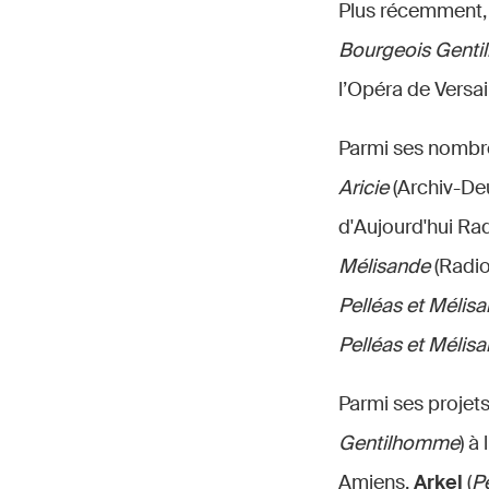
Plus récemment, 
Bourgeois Gent
l’Opéra de Versai
Parmi ses nombre
Aricie
(Archiv-D
d'Aujourd'hui Rad
Mélisande
(Radio
Pelléas et Mélis
Pelléas et Mélis
Parmi ses projet
Gentilhomme
) à
Amiens,
Arkel
(
P