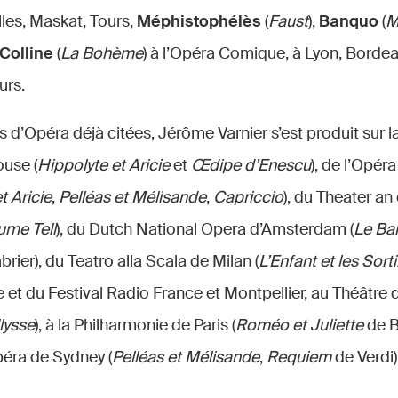
les, Maskat, Tours,
Méphistophélès
(
Faust
),
Banquo
(
M
Colline
(
La Bohème
) à l’Opéra Comique, à Lyon, Borde
urs.
 d’Opéra déjà citées, Jérôme Varnier s’est produit sur 
ouse (
Hippolyte et Aricie
et
Œdipe d’Enescu
), de l’Opér
t Aricie
,
Pelléas et Mélisande
,
Capriccio
), du Theater an
ume Tell
), du Dutch National Opera d’Amsterdam (
Le Ba
rier), du Teatro alla Scala de Milan (
L’Enfant et les Sort
e et du Festival Radio France et Montpellier, au Théâtr
lysse
), à la Philharmonie de Paris (
Roméo et Juliette
de B
Opéra de Sydney (
Pelléas et Mélisande
,
Requiem
de Verdi)