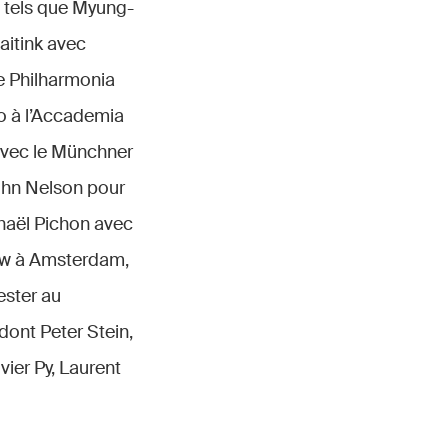
fs tels que Myung-
aitink avec
e Philharmonia
o à l’Accademia
avec le Münchner
John Nelson pour
phaël Pichon avec
ow à Amsterdam,
ester au
 dont Peter Stein,
ier Py, Laurent