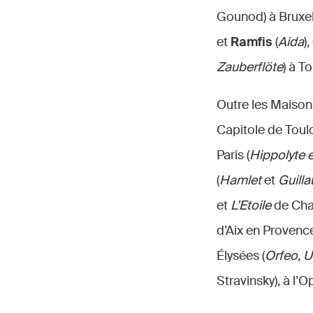
Gounod) à Bruxel
et
Ramfis
(
Aida
),
Zauberflöte
) à To
Outre les Maisons
Capitole de Toul
Paris (
Hippolyte e
(
Hamlet
et
Guilla
et
L’Etoile
de Chab
d’Aix en Provenc
Élysées (
Orfeo
,
U
Stravinsky), à l’