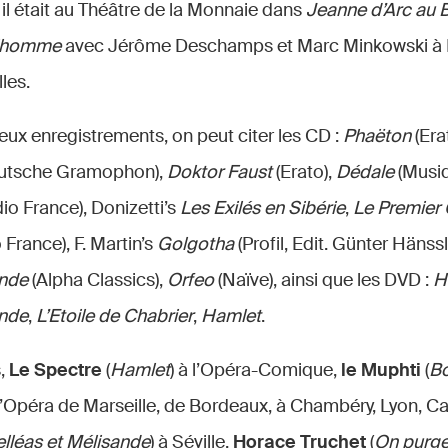
il était au Théâtre de la Monnaie dans
Jeanne d’Arc au 
ilhomme
avec Jérôme Deschamps et Marc Minkowski à M
lles.
ux enregistrements, on peut citer les CD :
Phaëton
(Era
eutsche Gramophon),
Doktor Faust
(Erato),
Dédale
(Musi
io France), Donizetti’s
Les Exilés en Sibérie
,
Le Premier 
 France), F. Martin’s
Golgotha
(Profil, Edit. Günter Hänssl
ande
(Alpha Classics),
Orfeo
(Naïve), ainsi que les DVD :
H
ande
,
L’Etoile de Chabrier
,
Hamlet
.
s,
Le Spectre
(
Hamlet
) à l’Opéra-Comique,
le Muphti
(
Bo
 l’Opéra de Marseille, de Bordeaux, à Chambéry, Lyon, C
elléas et Mélisande
) à Séville,
Horace Truchet
(
On purg