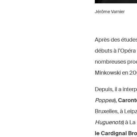
Jérôme Varnier
Après des études 
débuts à l’Opéra 
nombreuses produc
Minkowski en 200
Depuis, il a inte
Poppea
),
Caron
Bruxelles, à Leip
Huguenots
) à L
le Cardignal Br