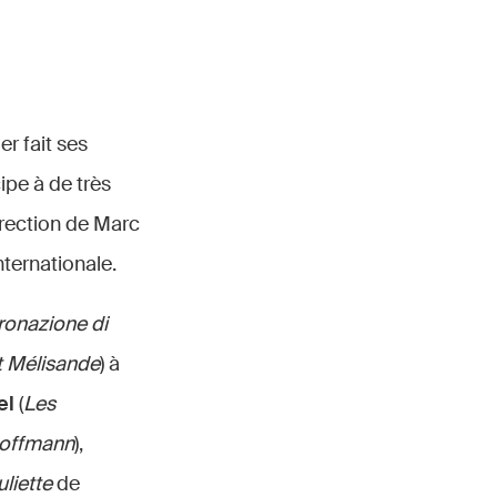
er fait ses
ipe à de très
irection de Marc
ternationale.
ronazione di
t Mélisande
) à
el
(
Les
Hoffmann
),
liette
de