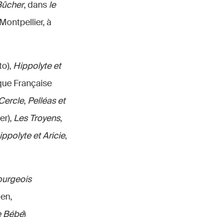
Bûcher
, dans
le
ontpellier, à
to),
Hippolyte et
que Française
Cercle
,
Pelléas et
er),
Les Troyens
,
ippolyte et Aricie
,
urgeois
aen,
e Bébé
)