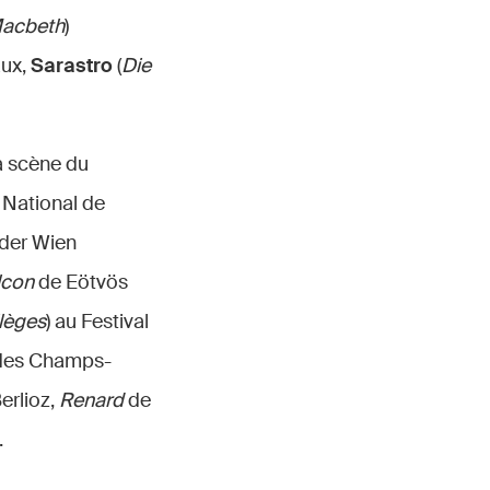
acbeth
)
aux,
Sarastro
(
Die
la scène du
a National de
 der Wien
lcon
de Eötvös
ilèges
) au Festival
e des Champs-
erlioz,
Renard
de
.