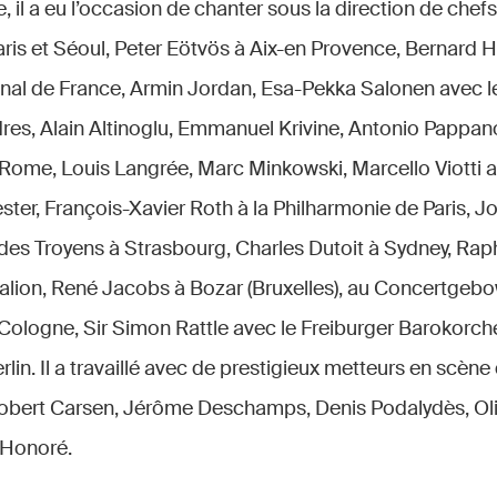
e, il a eu l’occasion de chanter sous la direction de che
is et Séoul, Peter Eötvös à Aix-en Provence, Bernard H
onal de France, Armin Jordan, Esa-Pekka Salonen avec l
res, Alain Altinoglu, Emmanuel Krivine, Antonio Pappan
 Rome, Louis Langrée, Marc Minkowski, Marcello Viotti 
ter, François-Xavier Roth à la Philharmonie de Paris, 
 des Troyens à Strasbourg, Charles Dutoit à Sydney, Ra
lion, René Jacobs à Bozar (Bruxelles), au Concertgeb
Cologne, Sir Simon Rattle avec le Freiburger Barokorch
lin. Il a travaillé avec de prestigieux metteurs en scène
obert Carsen, Jérôme Deschamps, Denis Podalydès, Oliv
 Honoré.