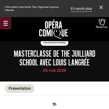
Information importante : Plan Vigipirate Urgence
En savoir plus
Attentat
Réserver
Accueil
Spectacles
Concerts et récitals
MASTERCLASSE DE THE JUILLIARD
SCHOOL AVEC LOUIS LANGRÉE
05 mai 2026
Présentation
1h