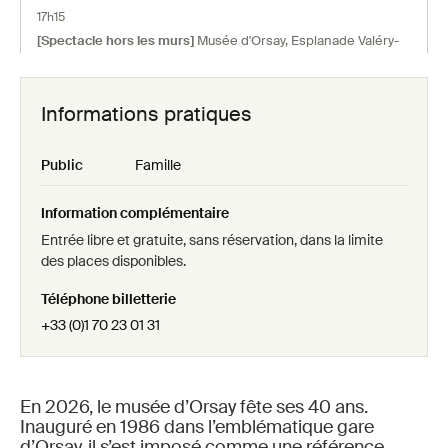
17h15
[Spectacle hors les murs]
Musée d'Orsay, Esplanade Valéry-
Giscard-d'Estaing 75007 Paris
Informations pratiques
Dimanche 06 décembre
18h00
Public
Famille
[Spectacle hors les murs]
Musée d'Orsay, Esplanade Valéry-
Giscard-d'Estaing 75007 Paris
Information complémentaire
Entrée libre et gratuite, sans réservation, dans la limite
des places disponibles.
Téléphone billetterie
+33 (0)1 70 23 01 31
En 2026, le musée d’Orsay fête ses 40 ans.
Inauguré en 1986 dans l’emblématique gare
d’Orsay, il s’est imposé comme une référence