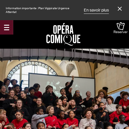
Information importante : Plan Vigipirate Urgence
En savoir plus
Attentat
Réserver
Accueil
Spectacles