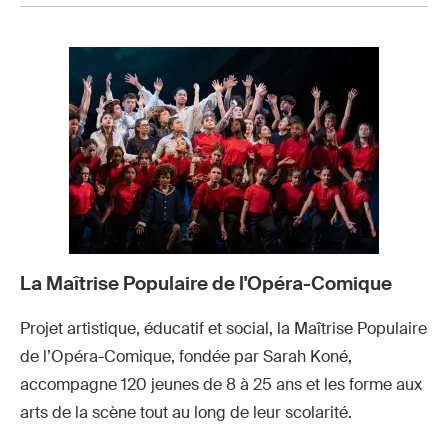
La
Concert
Maîtrise
de la
Populaire
Maîtrise
Concert
Concert
Concert
de
Populaire
de la
de la
de la
l'Opéra-
à
maitrise
maitrise
maitrise
Comique
l'Opéra-
de
de
de
au
Comique
l’Opéra-
l’Opéra-
l’Opéra-
musée
et au
Comique
Comique
Comique
d'Orsay
La Maîtrise Populaire de l'Opéra-Comique
Musée
au
au
au
d'Orsay
musée
musée
musée
Projet artistique, éducatif et social, la Maîtrise Populaire
d'Orsay
d'Orsay
d'Orsay
de l’Opéra-Comique, fondée par Sarah Koné,
© Musée
© Musée
© Musée
accompagne 120 jeunes de 8 à 25 ans et les forme aux
arts de la scène tout au long de leur scolarité.
d’Orsay
d’Orsay
d’Orsay
Allison
Allison
Allison