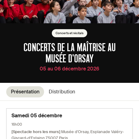
Concerts et récitals
CONCERTS DE LA MAÎTRISE AU
MUSÉE D'ORSAY
05 au 06 décembre 2026
Présentation
Distribution
Samedi 05 décembre
16h00
[Spectacle hors les murs]
Musée d'Orsay, Esplanade Valéry-
Giscard-d'Estaing 75007 Paris