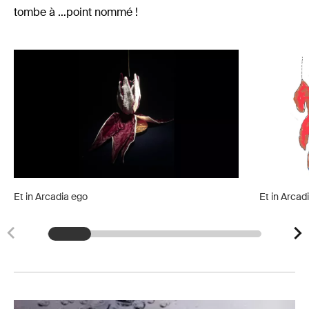
tombe à …point nommé !
Et in Arcadia ego
Et in Arcad