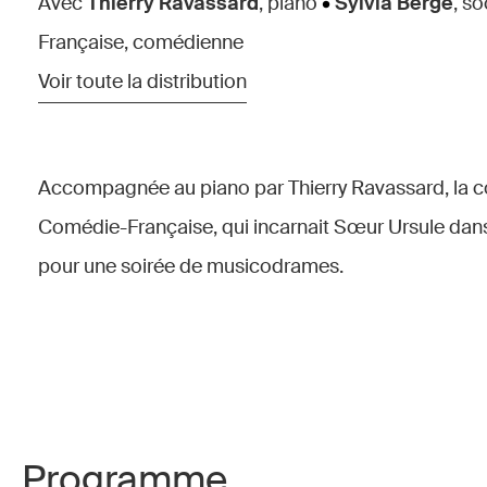
Avec
Thierry Ravassard
, piano
•
Sylvia Bergé
, s
Française, comédienne
Voir toute la distribution
Accompagnée au piano par Thierry Ravassard, la co
Comédie-Française, qui incarnait Sœur Ursule da
pour une soirée de musicodrames.
Programme