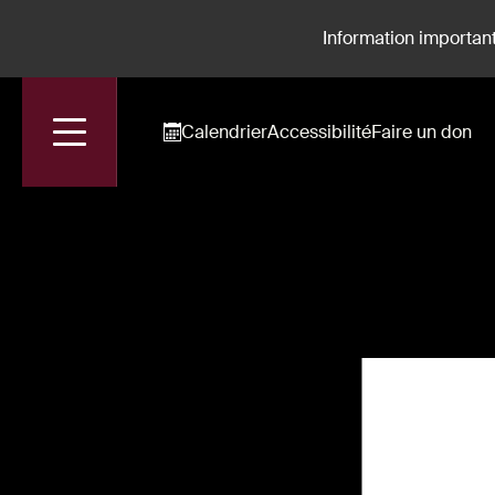
Information important
Calendrier
Accessibilité
Faire un don
Accueil
Spectacles
Une Soirée Avec Sylvia Bergé