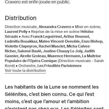
Cravero est enfin jouée en public.
Distribution
Direction musicale,
Alexandra Cravero
•
Mise en scène,
Laurent Pelly
•
Reprise de la mise en scène
Héloïse
Sérazin
•
Avec
Franck Leguérinel, Arthur Roussel,
Ludmilla Bouakkaz, Mateo Vincent-Denoble, Enzo Bishop,
Violette Clapeyron, Rachel Masclet, Micha Calvez-
Richer, Salomé Baslé, Justine Chauzy Le Joly, Judith
Gasnier, Airelle Groleau, Maxence Hermann, La Maîtrise
Populaire de l’Opéra Comique
(Direction musicale - Sarah
Koné)
•
Orchestre,
Les Frivolités Parisiennes
Voir toute la distribution
Les habitants de la Lune se nomment les
Sélénites, c’est bien connu. Ce qui l’est
moins, c’est que l’amour et l’ambition
n’existent pas chez eux. Les Sélénites sont