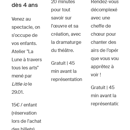
2
0 minutes
Rendez-vous
dès 4 ans
pour tout
décomplexé
savoir sur
avec une
Venez au
l'œuvre et sa
cheffe de
spectacle, on
création, avec
chœur pour
s'occupe de
la dramaturge
chanter des
vos enfants.
du théâtre.
airs de l’opéra
Atelier "La
que vous vous
Lune à travers
Gratuit | 45
apprêtez à
tous les arts"
min avant la
voir !
mené par
représentation
Little io
le
Gratuit | 45
29.01.
min avant la
représentation
15€ / enfant
(réservation
lors de l'achat
des billets)