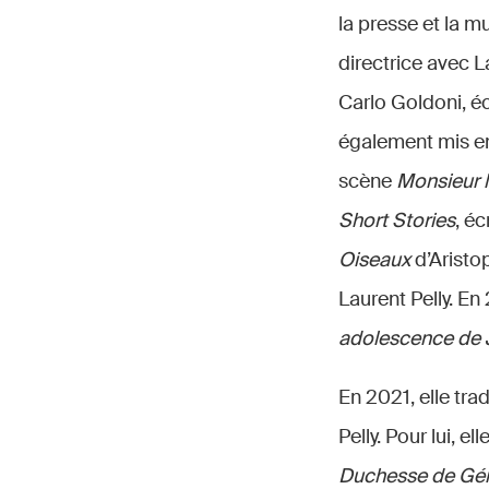
la presse et la m
directrice avec L
Carlo Goldoni, éc
également mis e
scène
Monsieur l
Short Stories
, éc
Oiseaux
d’Aristo
Laurent Pelly. En
adolescence de 
En 2021, elle tra
Pelly. Pour lui, 
Duchesse de Géro