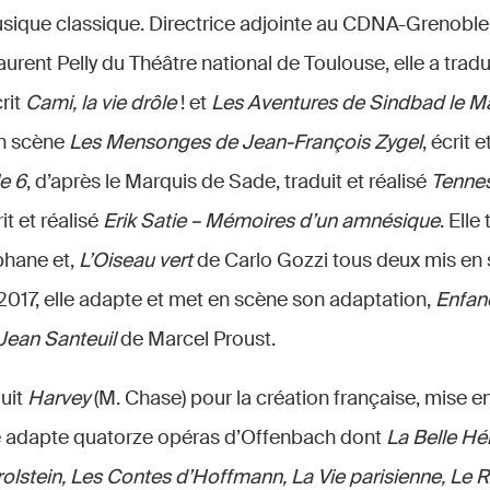
usique classique. Directrice adjointe au CDNA-Grenoble,
aurent Pelly du Théâtre national de Toulouse, elle a tradu
rit
Cami, la vie drôle
! et
Les Aventures de Sindbad le M
n scène
Les Mensonges de Jean-François Zygel
, écrit 
e 6
, d’après le Marquis de Sade, traduit et réalisé
Tennes
rit et réalisé
Erik Satie – Mémoires d’un amnésique
. Elle
phane et,
L’Oiseau vert
de Carlo Gozzi tous deux mis en
 2017, elle adapte et met en scène son adaptation,
Enfan
Jean Santeuil
de Marcel Proust.
duit
Harvey
(M. Chase) pour la création française, mise e
elle adapte quatorze opéras d’Offenbach dont
La Belle Hé
lstein, Les Contes d’Hoffmann, La Vie parisienne, Le R