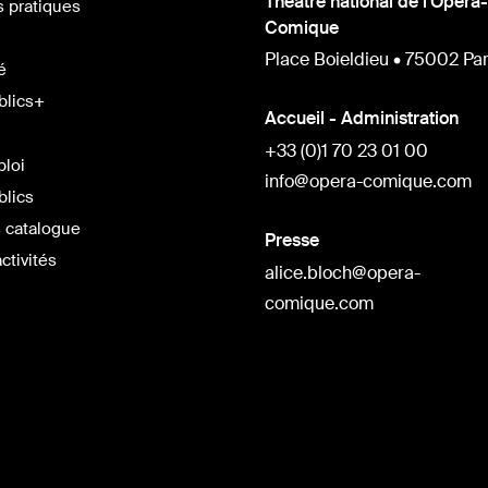
Théâtre national de l'Opéra-
s pratiques
Comique
Place Boieldieu • 75002 Par
é
blics+
Accueil - Administration
+33 (0)1 70 23 01 00
ploi
info@opera-comique.com
blics
 catalogue
Presse
ctivités
alice.bloch@opera-
comique.com