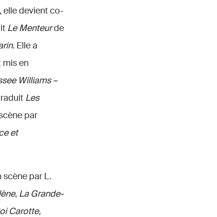
 elle devient co-
it
Le Menteur
de
arin
. Elle a
et mis en
see Williams –
 traduit
Les
 scène par
ce et
n scène par L.
lène
,
La Grande-
oi Carotte,