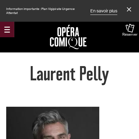
Information importante : Plan Vigipirate Urgence
En savoir plus
Attentat
Réserver
Accueil
Laurent Pelly