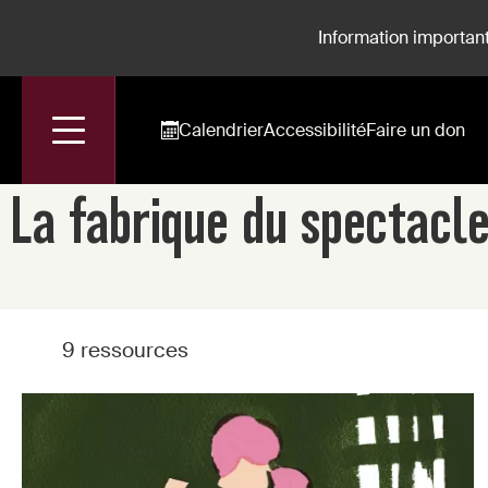
Information important
Calendrier
Accessibilité
Faire un don
Accueil
Spectacles
La Fabrique Du Spectacle - Fidelio
La fabrique du spectacle
9 ressources