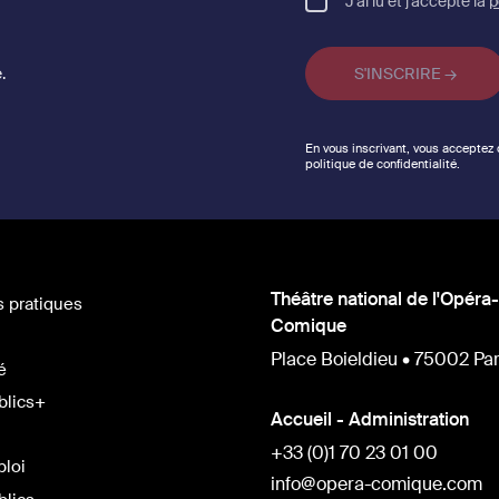
J'ai lu et j'accepte la
p
.
En vous inscrivant, vous acceptez
politique de confidentialité.
Théâtre national de l'Opéra-
s pratiques
Comique
Place Boieldieu • 75002 Par
é
blics+
Accueil - Administration
+33 (0)1 70 23 01 00
ploi
info@opera-comique.com