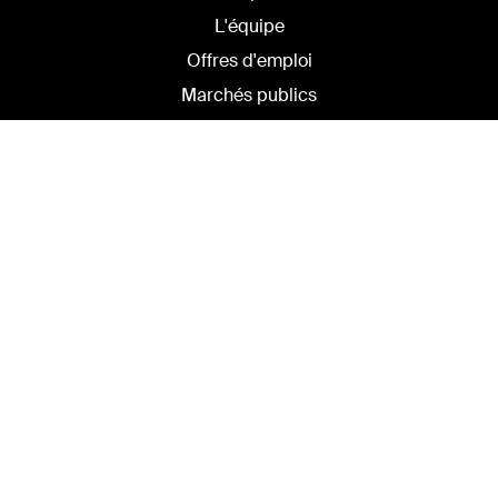
L'équipe
Offres d'emploi
Marchés publics
Productions catalogue
Rapports d'activités
Théâtre national de l'Opéra-
Comique
Place Boieldieu • 75002 Paris
Accueil - Administration
+33 (0)1 70 23 01 00
info@opera-comique.com
Presse