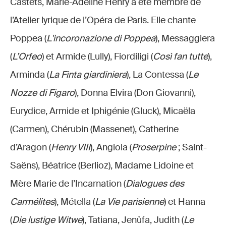
Castets, Marie-Adeline Henry a été membre de
l’Atelier lyrique de l’Opéra de Paris. Elle chante
Poppea (
L'incoronazione di Poppea
), Messaggiera
(
L’Orfeo
) et Armide (Lully), Fiordiligi (
Così fan tutte
),
Arminda (
La Finta giardiniera
), La Contessa (
Le
Nozze di Figaro
), Donna Elvira (Don Giovanni),
Eurydice, Armide et Iphigénie (Gluck), Micaëla
(Carmen), Chérubin (Massenet), Catherine
d’Aragon (
Henry VIII
), Angiola (
Proserpine
; Saint-
Saëns), Béatrice (Berlioz), Madame Lidoine et
Mère Marie de l’Incarnation (
Dialogues des
Carmélites
), Métella (
La Vie parisienne
) et Hanna
(
Die lustige Witwe
), Tatiana, Jenůfa, Judith (
Le