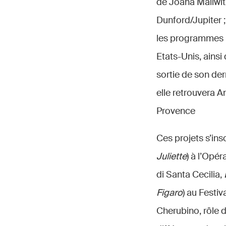
de Joana Mallwit
Dunford/Jupiter ;
les programmes
Etats-Unis, ainsi
sortie de son de
elle retrouvera An
Provence
Ces projets s’ins
Juliette
) à l’Opér
di Santa Cecilia,
Figaro
) au Festiv
Cherubino, rôle d