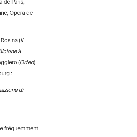
 de Paris,
nne, Opéra de
 Rosina (
Il
Alcione
à
ggiero (
Orfeo
)
urg :
azione di
ire fréquemment