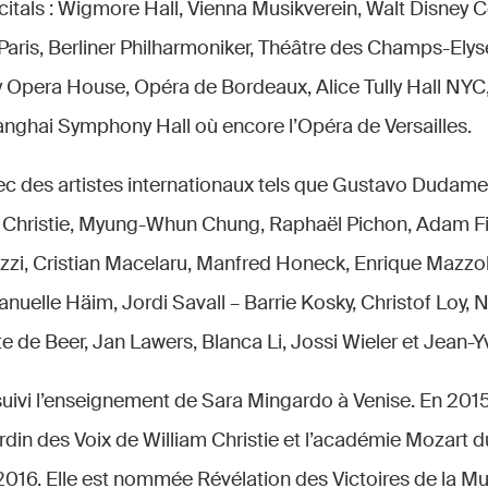
citals : Wigmore Hall, Vienna Musikverein, Walt Disney C
Paris, Berliner Philharmoniker, Théâtre des Champs-El
 Opera House, Opéra de Bordeaux, Alice Tully Hall NYC
anghai Symphony Hall où encore l’Opéra de Versailles.
ec des artistes internationaux tels que Gustavo Dudamel,
m Christie, Myung-Whun Chung, Raphaël Pichon, Adam F
Rizzi, Cristian Macelaru, Manfred Honeck, Enrique Mazzo
uelle Häim, Jordi Savall – Barrie Kosky, Christof Loy, N
te de Beer, Jan Lawers, Blanca Li, Jossi Wieler et Jean-Y
ivi l’enseignement de Sara Mingardo à Venise. En 2015, 
din des Voix de William Christie et l’académie Mozart du
016. Elle est nommée Révélation des Victoires de la M