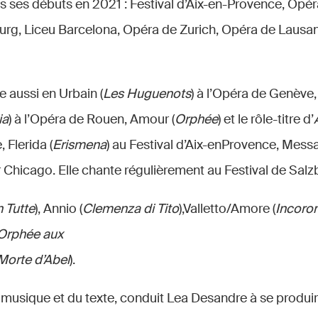
s ses débuts en 2021 : Festival d’Aix-en-Provence, Opéra
burg, Liceu Barcelona, Opéra de Zurich, Opéra de Lausa
e aussi en Urbain (
Les Huguenots
) à l’Opéra de Genève,
ia
) à l’Opéra de Rouen, Amour (
Orphée
) et le rôle-titre d’
 Flerida (
Erismena
) au Festival d’Aix-enProvence, Messa
 Chicago. Elle chante régulièrement au Festival de Salzb
n Tutte
), Annio (
Clemenza di Tito
),Valletto/Amore (
Incoron
Orphée aux
Morte d’Abel
).
 musique et du texte, conduit Lea Desandre à se produ