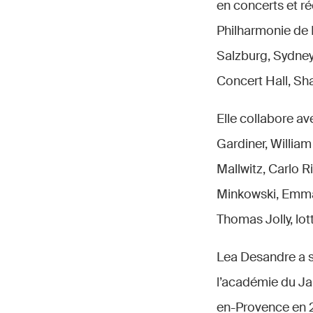
en concerts et ré
Philharmonie de 
Salzburg, Sydney
Concert Hall, Sh
Elle collabore av
Gardiner, Willia
Mallwitz, Carlo 
Minkowski, Emman
Thomas Jolly, lot
Lea Desandre a su
l’académie du Jar
en-Provence en 2