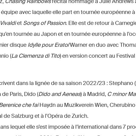
z,
Chasing Rainbows
récital hommage à Julie Andrews
 équipe avec laquelle elle part en tournée européenne à
Vivaldi
et
Songs of Passion
. Elle est de retour à Carnegi
 qu’en tournée au Japon et en tournée européenne à l’oc
rnier disque
Idylle pour Erato
/Warner en duo avec Thomas
nio (
La Clemenza di Tito
) en version concert au Festival
crivent dans la lignée de sa saison 2022/23 : Stephano (
a de Paris, Dido (
Dido and Aeneas
) à Madrid,
C minor Ma
Berenice che fai
Haydn au Muzikverein Wien, Cherubino 
al de Salzburg et à l’Opéra de Zurich.
ans lequel elle s’est imposée à l’international dans 7 pr