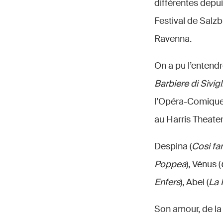
différentes depui
Festival de Salz
Ravenna.
On a pu l’entendr
Barbiere di Sivigl
l’Opéra-Comique,
au Harris Theater
Despina (
Cosi fa
Poppea
), Vénus (
Enfers
), Abel (
La 
Son amour, de la