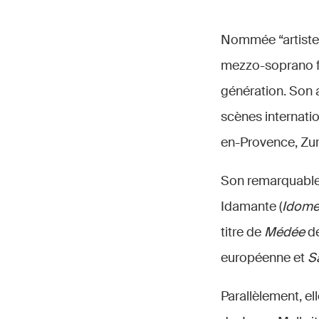
Nommée “artiste l
mezzo-soprano fr
génération. Son a
scènes internation
en-Provence, Zur
Son remarquable 
Idamante (
Idom
titre de
Médée
de
européenne et
S
Parallèlement, el