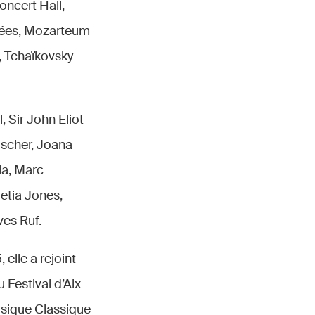
oncert Hall,
ysées, Mozarteum
, Tchaïkovsky
 Sir John Eliot
ischer, Joana
la, Marc
etia Jones,
ves Ruf.
elle a rejoint
 Festival d’Aix-
usique Classique