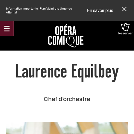
Information importante : Plan Vigipirate Urgence
En savoir plus
Attentat
Réserver
Accueil
Laurence Equilbey
Chef d’orchestre