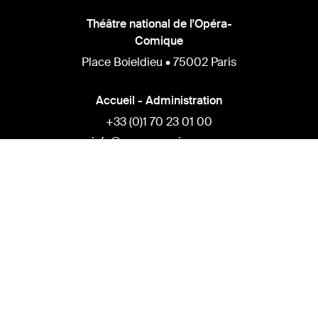
Théâtre national de l'Opéra-
Comique
Place Boieldieu • 75002 Paris
Accueil - Administration
+33 (0)1 70 23 01 00
info@opera-comique.com
Presse
alice.bloch@opera-comique.com
Billetterie
+33 (0) 1 70 23 01 31
billetterie@opera-comique.com
Privatisations