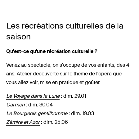
Recréation
Recréation
Recréation
Recréation
Recréation
Les récréations culturelles de la
culturelle
culturelle
culturelle
culturelle
culturelle
saison
sur
sur
sur
sur
sur
Lakmé
Lakmé
Lakmé
Lakmé
Lakmé
Qu'est-ce qu'une récréation culturelle ?
avec
avec
avec
avec
avec
Venez au spectacle, on s'occupe de vos enfants, dès 4
Little Io
Little Io
Little Io
Little Io
Little Io
ans. Atelier découverte sur le thème de l'opéra que
vous allez voir, mise en pratique et goûter.
Le Voyage dans la Lune
: dim. 29.01
Carmen
: dim. 30.04
Le Bourgeois gentilhomme
: dim. 19.03
Zémire et Azor
: dim. 25.06