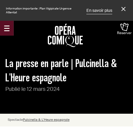
Information importante : Plan Vigipirate Urgence
En savoir plus
Attentat
Réserver
Accueil
Actualités
La presse en parle | Pulcinella &
L'Heure espagnole
Publié le 12 mars 2024
Spectacle
Pulcinella & L'Heure espagnole