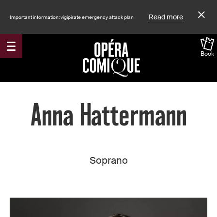
Read more
Important information: vigipirate emergency attack plan
Book
Accueil
Anna Hattermann
Soprano