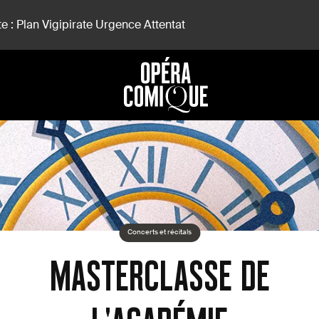
e : Plan Vigipirate Urgence Attentat
Concerts et récitals
MASTERCLASSE DE