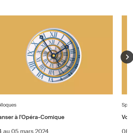
E
lloques
Spec
anser à l'Opéra-Comique
Voix
4 au 05 mars 2024
08 