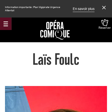
Information importante : Plan Vigipirate Urgence
En savoir plus
Attentat
Réserver
Accueil
Laïs Foulc