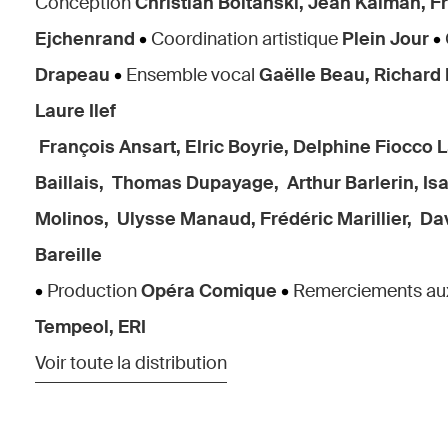
Conception
Christian Boltanski, Jean Kalman, 
Ejchenrand
•
Coordination artistique
Plein Jour
•
Drapeau
•
Ensemble vocal
Gaëlle Beau, Richard 
Laure Ilef
François Ansart, Elric Boyrie,
Delphine Fiocco 
Baillais,
Thomas Dupayage,
Arthur Barlerin, Is
Molinos,
Ulysse Manaud, Frédéric Marillier,
Dav
Bareille
•
Production
Opéra Comique
•
Remerciements aux
Tempeol, ERI
Voir toute la distribution