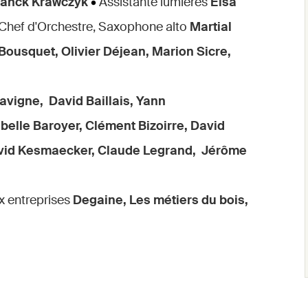
Franck Krawczyk
•
Assistante lumières
Elsa
Chef d'Orchestre, Saxophone alto
Martial
Bousquet, Olivier Déjean, Marion Sicre,
Lavigne,
David Baillais, Yann
abelle Baroyer, Clément Bizoirre, David
id Kesmaecker, Claude Legrand,
Jérôme
 entreprises
Degaine, Les métiers du bois,