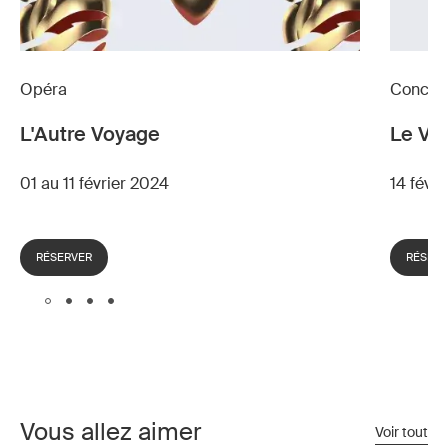
Opéra
Concerts
L'Autre Voyage
Le Voy
01 au 11 février 2024
14 févr
RÉSERVER
RÉSER
Vous allez aimer
Voir tout