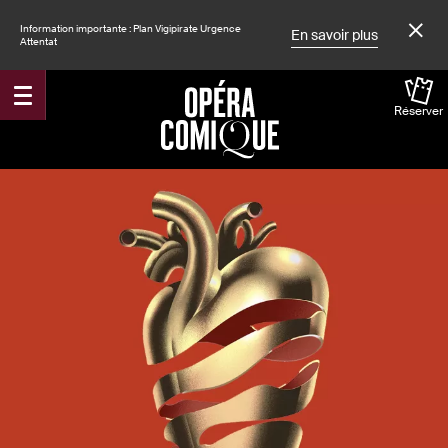
Information importante : Plan Vigipirate Urgence
En savoir plus
Attentat
Réserver
Accueil
Spectacles