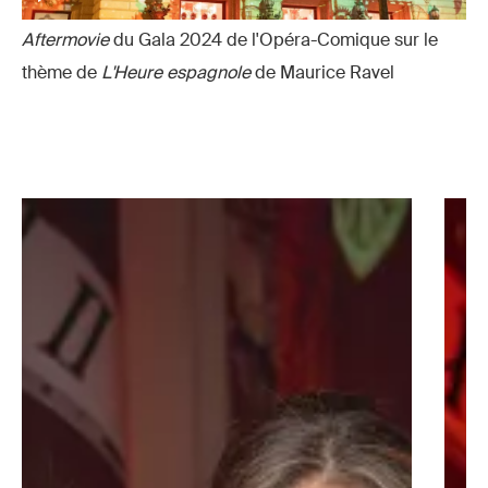
Astrid
Staes
Aftermovie
du Gala 2024 de l'Opéra-Comique sur le
Staes
thème de
L'Heure espagnole
de Maurice Ravel