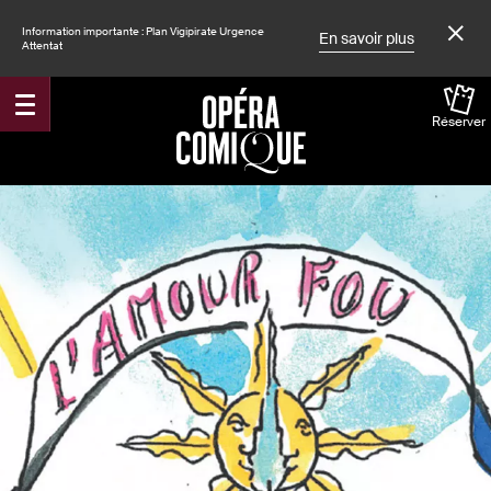
Information importante : Plan Vigipirate Urgence
En savoir plus
Attentat
Réserver
Accueil
Spectacles