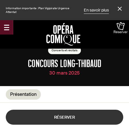
Information importante : Plan Vigipirate Urgence
En savoir plus
Attentat
Réserver
Accueil
Spectacles
Concerts et récitals
CONCOURS LONG-THIBAUD
30 mars 2025
Présentation
RÉSERVER