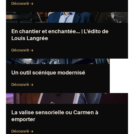
Découvrir →
En chantier et enchantée… | L'édito de Louis Langrée "
loading="lazy" />
En chantier et enchantée… | L'édito de
Louis Langrée
Découvrir →
Un outil scénique modernisé " loading="lazy" />
Un outil scénique modernisé
Découvrir →
La valise sensorielle ou Carmen à emporter "
loading="lazy" />
La valise sensorielle ou Carmen à
emporter
Découvrir →