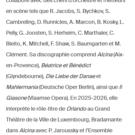
collaboré avec des chefs d’orchestre et metteurs
en scène tels que R. Jacobs, S. Bychkov, S.
Cambreling, D. Runnicles, A. Marcon, B. Kosky, L.
Pelly, G. Joosten, S. Herheim, C. Marthaler, C.
Bieito, K. Mitchell, F. Shaw, S. Baumgarten et M.
Clément. Sa discographie comprend
Alcina
(Aix-
en-Provence),
Béatrice et Bénédict
(Glyndebourne),
Die Liebe der Danae
et
Mahlermania
(Deutsche Oper Berlin), ainsi que
Il
Giasone
(Vlaamse Opera). En 2025-2026, elle
interprète le rôle-titre de
Orlando
au Grand
Théâtre de la Ville de Luxembourg, Bradamante
dans
Alcina
avec P. Jaroussky et l’Ensemble