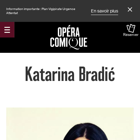
Information importante : Plan Vigipirate Urgence
En savoir plus
Attentat
Réserver
Accueil
Katarina Bradić