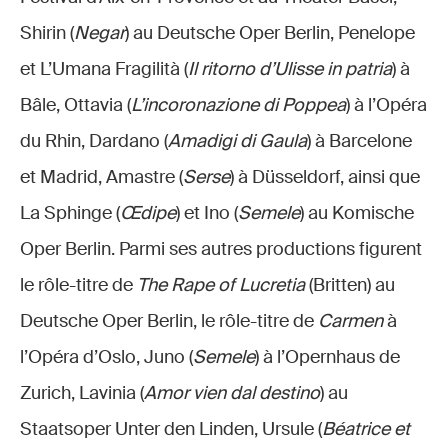
Shirin (
Negar
) au Deutsche Oper Berlin, Penelope
et L’Umana Fragilità (
Il ritorno d’Ulisse in patria
) à
Bâle, Ottavia (
L’incoronazione di Poppea
) à l’Opéra
du Rhin, Dardano (
Amadigi di Gaula
) à Barcelone
et Madrid, Amastre (
Serse
) à Düsseldorf, ainsi que
La Sphinge (
Œdipe
) et Ino (
Semele
) au Komische
Oper Berlin. Parmi ses autres productions figurent
le rôle-titre de
The Rape of Lucretia
(Britten) au
Deutsche Oper Berlin, le rôle-titre de
Carmen
à
l’Opéra d’Oslo, Juno (
Semele
) à l’Opernhaus de
Zurich, Lavinia (
Amor vien dal destino
) au
Staatsoper Unter den Linden, Ursule (
Béatrice et